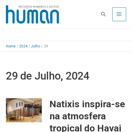
Skip
to
Pesquisa
content
Home
2024
Julho
29
29 de Julho, 2024
Natixis inspira-se
na atmosfera
tropical do Havai