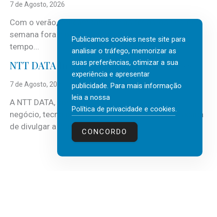
7 de Agosto, 2026
Com o verão, chegam também as férias, os fins-de-
semana fora e os dias em que a casa fica mais
Publicamos cookies neste site para
tempo...
analisar o tráfego, memorizar as
suas preferências, otimizar a sua
NTT DATA Insurtech Global Outlook 2026
experiência e apresentar
7 de Agosto, 2026
publicidade. Para mais informação
leia a nossa
A NTT DATA, consultora global em serviços de
Política de privacidade e cookies
.
negócio, tecnologia e inteligência artificial (IA), acaba
de divulgar a mais recente...
CONCORDO