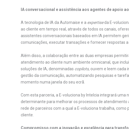
IA conversacional e assistência aos agentes de apoio ao
A tecnologia de IA da Automaise e a
expertise
da E-volucion
ao cliente em tempo real, através de todos os canais, ofe
assistentes conversacionais baseados em IA permitem geri
comunicações, executar transações e fornecer respostas a 
Além disso, a colaboração entre as duas empresas permiti
atendimento ao cliente num ambiente omnicanal, que inclui
soluções de IA, denominadas
copilots
, ouvem e leem cada i
gestão da comunicação, automatizando pesquisas e tarefas
momento numa janela do seu ecrã.
Com esta parceria, a E-voluciona by Intelcia integrará uma 
determinante para melhorar os processos de atendimento ao
rede de parceiros com a qual a E-voluciona trabalha, como p
cliente.
Compromisso com a inovação e excelência para transfor