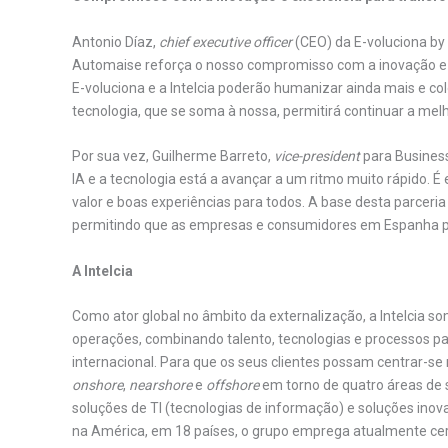
Antonio Díaz,
chief executive officer
(CEO) da E-voluciona by 
Automaise reforça o nosso compromisso com a inovação e a
E-voluciona e a Intelcia poderão humanizar ainda mais e co
tecnologia, que se soma à nossa, permitirá continuar a mel
Por sua vez, Guilherme Barreto,
vice-president
para Business
IA e a tecnologia está a avançar a um ritmo muito rápido. É
valor e boas experiências para todos. A base desta parcer
permitindo que as empresas e consumidores em Espanha po
A Intelcia
Como ator global no âmbito da externalização, a Intelcia so
operações, combinando talento, tecnologias e processos pa
internacional. Para que os seus clientes possam centrar-se n
onshore
,
nearshore
e
offshore
em torno de quatro áreas de s
soluções de TI (tecnologias de informação) e soluções inov
na América, em 18 países, o grupo emprega atualmente cer