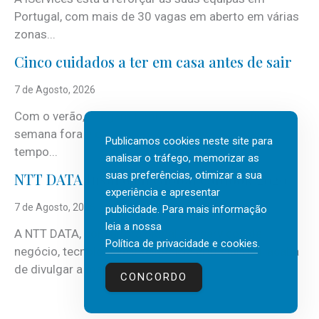
Portugal, com mais de 30 vagas em aberto em várias
zonas...
Cinco cuidados a ter em casa antes de sair
7 de Agosto, 2026
Com o verão, chegam também as férias, os fins-de-
semana fora e os dias em que a casa fica mais
Publicamos cookies neste site para
tempo...
analisar o tráfego, memorizar as
suas preferências, otimizar a sua
NTT DATA Insurtech Global Outlook 2026
experiência e apresentar
7 de Agosto, 2026
publicidade. Para mais informação
leia a nossa
A NTT DATA, consultora global em serviços de
Política de privacidade e cookies
.
negócio, tecnologia e inteligência artificial (IA), acaba
de divulgar a mais recente...
CONCORDO