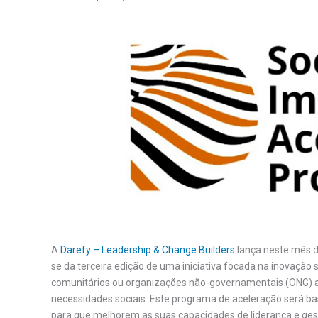
A
Darefy – Leadership & Change Builders
lança neste mês d
se da terceira edição de uma iniciativa focada na inovação s
comunitários ou organizações não-governamentais (ONG) a c
necessidades sociais. Este programa de aceleração será 
para que melhorem as suas capacidades de liderança e ges