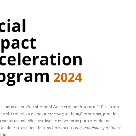
e junho o seu Social Impact Acceleration Program 2024. Trata-
ocial. O objetivo é apoiar
startups
, instituições sociais, projetos
onstruir soluções criativas e inovadoras para atender às
baseado em sessões de
training
e
mentoring
/
coaching
(
pro bono
)
tão.