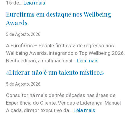
:
15 de…
Leia mais
J
Eurofirms em destaque nos Wellbeing
á
Awards
é
c
5 de Agosto, 2026
o
A Eurofirms – People first está de regresso aos
n
Wellbeing Awards, integrando o Top Wellbeing 2026.
h
:
Nesta edição, a multinacional…
Leia mais
e
E
c
«Liderar não é um talento místico.»
u
i
r
5 de Agosto, 2026
d
o
o
Consultor há mais de três décadas nas áreas de
f
o
Experiência do Cliente, Vendas e Liderança, Manuel
i
p
:
Alçada, diretor executivo da…
Leia mais
r
r
«
m
o
L
s
g
i