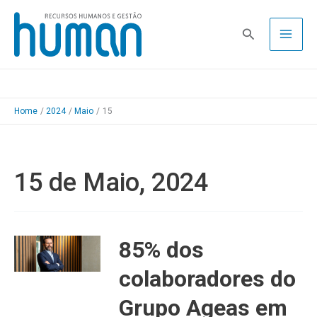
Skip
to
Pesquisa
content
Home
2024
Maio
15
15 de Maio, 2024
85% dos
colaboradores do
Grupo Ageas em