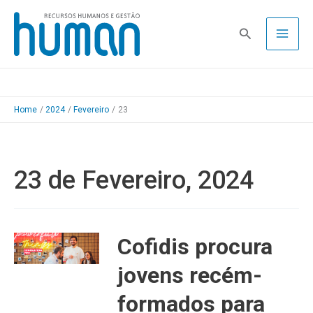
Skip
to
Pesquisa
content
Home
2024
Fevereiro
23
23 de Fevereiro, 2024
Cofidis procura
jovens recém-
formados para