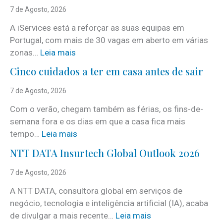
7 de Agosto, 2026
A iServices está a reforçar as suas equipas em
Portugal, com mais de 30 vagas em aberto em várias
:
zonas…
Leia mais
i
Cinco cuidados a ter em casa antes de sair
S
e
7 de Agosto, 2026
r
Com o verão, chegam também as férias, os fins-de-
v
semana fora e os dias em que a casa fica mais
i
:
tempo…
Leia mais
c
C
e
NTT DATA Insurtech Global Outlook 2026
i
s
n
7 de Agosto, 2026
c
c
o
A NTT DATA, consultora global em serviços de
o
m
negócio, tecnologia e inteligência artificial (IA), acaba
c
m
:
de divulgar a mais recente…
Leia mais
u