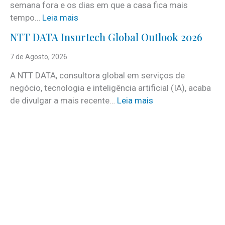
semana fora e os dias em que a casa fica mais
i
:
tempo…
Leia mais
c
C
e
NTT DATA Insurtech Global Outlook 2026
i
s
n
7 de Agosto, 2026
c
c
o
A NTT DATA, consultora global em serviços de
o
m
negócio, tecnologia e inteligência artificial (IA), acaba
c
m
:
de divulgar a mais recente…
Leia mais
u
a
N
i
i
T
d
s
T
a
d
D
d
e
A
o
3
T
s
0
A
a
v
I
t
a
n
e
g