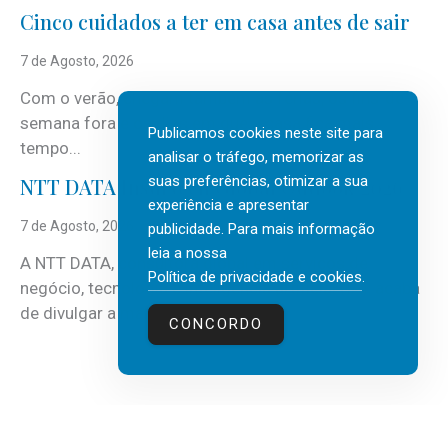
Cinco cuidados a ter em casa antes de sair
7 de Agosto, 2026
Com o verão, chegam também as férias, os fins-de-
semana fora e os dias em que a casa fica mais
Publicamos cookies neste site para
tempo...
analisar o tráfego, memorizar as
suas preferências, otimizar a sua
NTT DATA Insurtech Global Outlook 2026
experiência e apresentar
7 de Agosto, 2026
publicidade. Para mais informação
leia a nossa
A NTT DATA, consultora global em serviços de
Política de privacidade e cookies
.
negócio, tecnologia e inteligência artificial (IA), acaba
de divulgar a mais recente...
CONCORDO