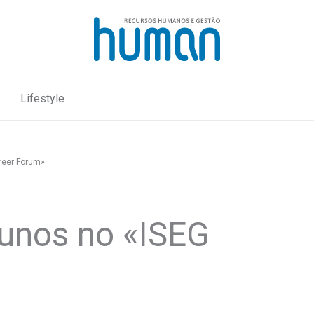
Lifestyle
reer Forum»
lunos no «ISEG