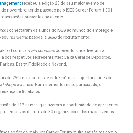
 Management
recebeu a edição 25 do seu maior evento de
 9 de novembro, tendo passado pelo ISEG Career Forum 1.301
organizações presentes no evento.
itchs
conectaram os alunos do ISEG ao mundo do emprego e
o seu
marketing
pessoal e
skills
de recrutamento.
reakfast com os
main sponsors
do evento, onde tiveram a
ia dos respetivos representantes: Caixa Geral de Depósitos,
aribas, Essity, Fidelidade e Neyond.
ais de 250 recrutadores, e entre inúmeras oportunidades de
rkshops
e painéis. Num momento muito participado, o
esença de 80 alunos.
scrição de 312 alunos, que tiveram a oportunidade de apresentar
 representativos de mais de 80 organizações dos mais diversos
gámos ao fim de mais um Career Forum muito satisfeitos com o