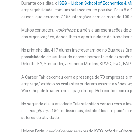
Durante dois dias, o
ISEG – Lisbon School of Economics &
empregabilidade, com um balanço muito positivo. Foi a 8 e
alunos, que geraram 7.155 interações com as mais de 100 
Muitos contactos,
workshops
, painéis e apresentações de
p
das organizações, dando-lhes a oportunidade de trabalhar 
No primeiro dia, 417 alunos inscreveram-se no Business B
possibilidade de usufruir do aconselhamento e da experiênc
Deloitte, EY, Santander, Jerónimo Martins, KPMG, PwC, BNP P
A Career Fair decorreu com a presença de 70 empresas e m
emprego/ estágio os visitantes puderam assistir a vários
wo
Workshop de Imagem no espaço Image Hub contou com a pr
No segundo dia, a atividade Talent Ignition contou com a in
os seus
pitchs
a 150 profissionais, distribuídos em painéis
setores de atividade.
Helena Faria,
head of career services
do ISEG, referiu: «Che