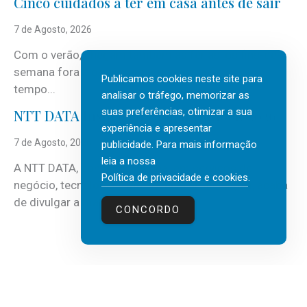
Cinco cuidados a ter em casa antes de sair
7 de Agosto, 2026
Com o verão, chegam também as férias, os fins-de-
semana fora e os dias em que a casa fica mais
Publicamos cookies neste site para
tempo...
analisar o tráfego, memorizar as
suas preferências, otimizar a sua
NTT DATA Insurtech Global Outlook 2026
experiência e apresentar
7 de Agosto, 2026
publicidade. Para mais informação
leia a nossa
A NTT DATA, consultora global em serviços de
Política de privacidade e cookies
.
negócio, tecnologia e inteligência artificial (IA), acaba
de divulgar a mais recente...
CONCORDO