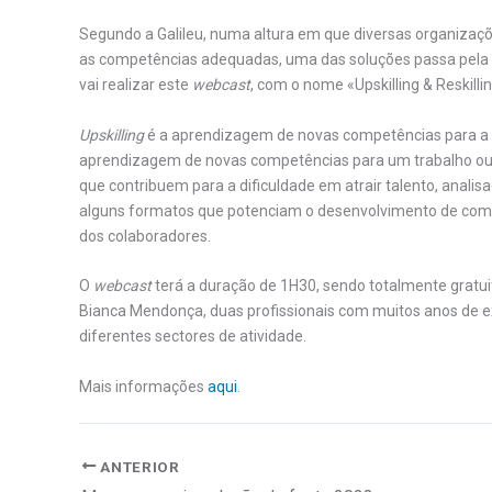
Segundo a Galileu, numa altura em que diversas organizaç
as competências adequadas, uma das soluções passa pela ap
vai realizar este
webcast
, com o nome «Upskilling & Reskill
Upskilling
é a aprendizagem de novas competências para a 
aprendizagem de novas competências para um trabalho ou
que contribuem para a dificuldade em atrair talento, analis
alguns formatos que potenciam o desenvolvimento de comp
dos colaboradores.
O
webcast
terá a duração de 1H30, sendo totalmente grat
Bianca Mendonça, duas profissionais com muitos anos de ex
diferentes sectores de atividade.
Mais informações
aqui
.
ANTERIOR