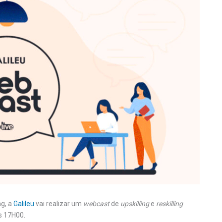
g, a
Galileu
vai realizar um
webcast
de
upskilling
e
reskilling
as 17H00.