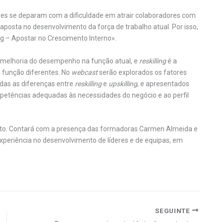
ões se deparam com a dificuldade em atrair colaboradores com
osta no desenvolvimento da força de trabalho atual. Por isso,
ing – Apostar no Crescimento Interno».
melhoria do desempenho na função atual, e
reskilling
é a
 função diferentes. No
webcast
serão explorados os fatores
adas as diferenças entre
reskilling
e
upskilling
, e apresentados
etências adequadas às necessidades do negócio e ao perfil
uito. Contará com a presença das formadoras Carmen Almeida e
periência no desenvolvimento de líderes e de equipas, em
SEGUINTE