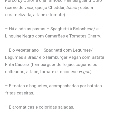
Porco
by
Ouro/ e o já famoso Hamburguer d´Ouro
(carne de vaca, queijo Cheddar,
bacon
, cebola
caramelizada, alface e tomate).
– Há ainda as pastas – Spaghetti à Bolonhesa/ e
Linguine Negro com Camarões e Tomates Cherry.
– E o vegetariano – Spaghetti com Legumes/
Legumes à Brás/ e o Hamburger Vegan com Batata
Frita Caseira (hambúrguer de feijão, cogumelos
salteados, alface, tomate e maionese
vegan
).
– E tostas e baguetes, acompanhadas por batatas
fritas caseiras.
– E aromáticas e coloridas saladas.