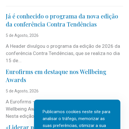
Já é conhecido o programa da nova edição
da conferência Contra Tendências
5 de Agosto, 2026
A Header divulgou o programa da edição de 2026 da
conferência Contra Tendências, que se realiza no dia
15 de...
Eurofirms em destaque nos Wellbeing
Awards
5 de Agosto, 2026
A Eurofirms – People first está de regresso aos
Wellbeing Awards, integrando o Top Wellbeing 2026.
Publicamos cookies neste site para
Nesta edição, a multinacional...
analisar o tráfego, memorizar as
suas preferências, otimizar a sua
«Liderar não é um talento místico.»