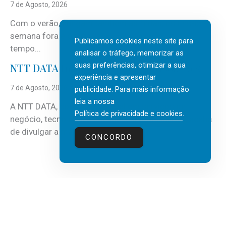
7 de Agosto, 2026
Com o verão, chegam também as férias, os fins-de-
semana fora e os dias em que a casa fica mais
Publicamos cookies neste site para
tempo...
analisar o tráfego, memorizar as
suas preferências, otimizar a sua
NTT DATA Insurtech Global Outlook 2026
experiência e apresentar
7 de Agosto, 2026
publicidade. Para mais informação
leia a nossa
A NTT DATA, consultora global em serviços de
Política de privacidade e cookies
.
negócio, tecnologia e inteligência artificial (IA), acaba
de divulgar a mais recente...
CONCORDO