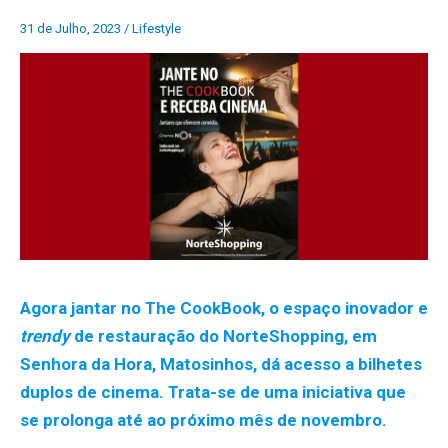
31 de Julho, 2023
/
Lifestyle
Agora jantar no The CookBook, o espaço inovador e
trendy
de restauração do NorteShopping, em
Senhora da Hora, Matosinhos, dá acesso a bilhetes
duplos de cinema. Trata-se de uma iniciativa que
se prolonga até ao próximo mês de novembro.