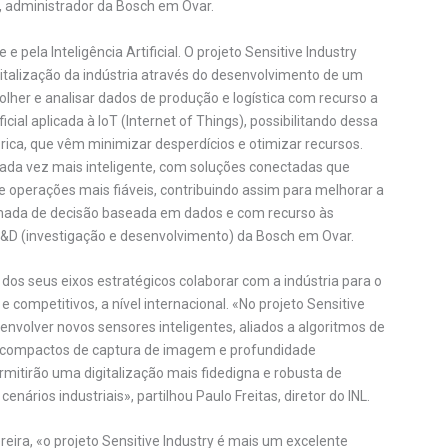
 administrador da Bosch em Ovar.
 pela Inteligência Artificial. O projeto Sensitive Industry
gitalização da indústria através do desenvolvimento de um
her e analisar dados de produção e logística com recurso a
icial aplicada à IoT (Internet of Things), possibilitando dessa
rica, que vêm minimizar desperdícios e otimizar recursos.
da vez mais inteligente, com soluções conectadas que
e operações mais fiáveis, contribuindo assim para melhorar a
tomada de decisão baseada em dados e com recurso às
e I&D (investigação e desenvolvimento) da Bosch em Ovar.
os seus eixos estratégicos colaborar com a indústria para o
 competitivos, a nível internacional. «No projeto Sensitive
envolver novos sensores inteligentes, aliados a algoritmos de
os compactos de captura de imagem e profundidade
ermitirão uma digitalização mais fidedigna e robusta de
nários industriais», partilhou Paulo Freitas, diretor do INL.
reira, «o projeto Sensitive Industry é mais um excelente