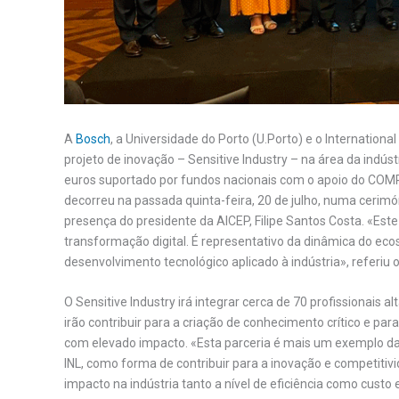
A
Bosch
, a Universidade do Porto (U.Porto) e o Internation
projeto de inovação – Sensitive Industry – na área da indús
euros suportado por fundos nacionais com o apoio do COMPE
decorreu na passada quinta-feira, 20 de julho, numa cerimó
presença do presidente da AICEP, Filipe Santos Costa. «Es
transformação digital. É representativo da dinâmica do ec
desenvolvimento tecnológico aplicado à indústria», referiu 
O Sensitive Industry irá integrar cerca de 70 profissionais 
irão contribuir para a criação de conhecimento crítico e pa
com elevado impacto. «Esta parceria é mais um exemplo da
INL, como forma de contribuir para a inovação e competiti
impacto na indústria tanto a nível de eficiência como cust