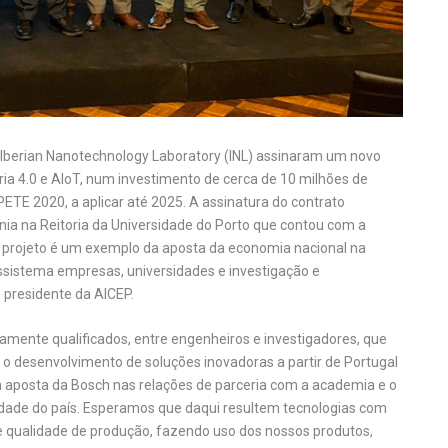
al Iberian Nanotechnology Laboratory (INL) assinaram um novo
tria 4.0 e AIoT, num investimento de cerca de 10 milhões de
TE 2020, a aplicar até 2025. A assinatura do contrato
nia na Reitoria da Universidade do Porto que contou com a
te projeto é um exemplo da aposta da economia nacional na
ossistema empresas, universidades e investigação e
o presidente da AICEP.
altamente qualificados, entre engenheiros e investigadores, que
ra o desenvolvimento de soluções inovadoras a partir de Portugal
 aposta da Bosch nas relações de parceria com a academia e o
vidade do país. Esperamos que daqui resultem tecnologias com
o e qualidade de produção, fazendo uso dos nossos produtos,