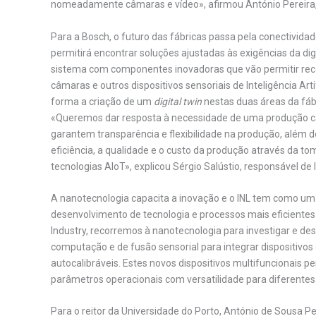
nomeadamente câmaras e vídeo», afirmou António Pereira,
Para a Bosch, o futuro das fábricas passa pela conectividade e
permitirá encontrar soluções ajustadas às exigências da di
sistema com componentes inovadoras que vão permitir recol
câmaras e outros dispositivos sensoriais de Inteligência Artif
forma a criação de um
digital twin
nestas duas áreas da fáb
«Queremos dar resposta à necessidade de uma produção ca
garantem transparência e flexibilidade na produção, além d
eficiência, a qualidade e o custo da produção através da 
tecnologias AIoT», explicou Sérgio Salústio, responsável d
A nanotecnologia capacita a inovação e o INL tem como um d
desenvolvimento de tecnologia e processos mais eficientes e
Industry, recorremos à nanotecnologia para investigar e des
computação e de fusão sensorial para integrar dispositiv
autocalibráveis. Estes novos dispositivos multifuncionais p
parâmetros operacionais com versatilidade para diferentes ce
Para o reitor da Universidade do Porto, António de Sousa Pe