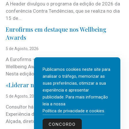
A Header divulgou o programa da edição de 2026 da
conferência Contra Tendências, que se realiza no dia
15 de...
Eurofirms em destaque nos Wellbeing
Awards
5 de Agosto, 2026
A Eurofirms – People first está de regresso aos
Wellbeing Awards, integrando o Top Wellbeing 2026.
Publicamos cookies neste site para
Nesta edição, a multinacional...
analisar o tráfego, memorizar as
suas preferências, otimizar a sua
«Liderar não é um talento místico.»
experiência e apresentar
5 de Agosto, 2026
publicidade. Para mais informação
leia a nossa
Consultor há mais de três décadas nas áreas de
Política de privacidade e cookies
.
Experiência do Cliente, Vendas e Liderança, Manuel
Alçada, diretor executivo da...
CONCORDO