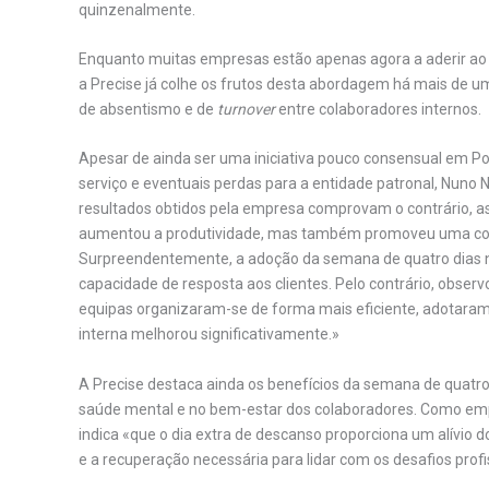
quinzenalmente.
Enquanto muitas empresas estão apenas agora a aderir ao p
a Precise já colhe os frutos desta abordagem há mais de u
de absentismo e de
turnover
entre colaboradores internos.
Apesar de ainda ser uma iniciativa pouco consensual em Po
serviço e eventuais perdas para a entidade patronal, Nuno 
resultados obtidos pela empresa comprovam o contrário, as
aumentou a produtividade, mas também promoveu uma comu
Surpreendentemente, a adoção da semana de quatro dias n
capacidade de resposta aos clientes. Pelo contrário, obse
equipas organizaram-se de forma mais eficiente, adotara
interna melhorou significativamente.»
A Precise destaca ainda os benefícios da semana de quatr
saúde mental e no bem-estar dos colaboradores. Como em
indica «que o dia extra de descanso proporciona um alívio 
e a recuperação necessária para lidar com os desafios profi