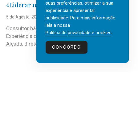
suas preferências, otimizar a sua
«Liderar não é um talento místico.»
experiência e apresentar
5 de Agosto, 2026
publicidade. Para mais informação
leia a nossa
Consultor há mais de três décadas nas áreas de
Política de privacidade e cookies
.
Experiência do Cliente, Vendas e Liderança, Manuel
Alçada, diretor executivo da...
CONCORDO