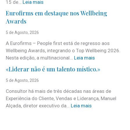
:
15 de…
Leia mais
J
Eurofirms em destaque nos Wellbeing
á
Awards
é
c
5 de Agosto, 2026
o
A Eurofirms – People first está de regresso aos
n
Wellbeing Awards, integrando o Top Wellbeing 2026.
h
:
Nesta edição, a multinacional…
Leia mais
e
E
c
«Liderar não é um talento místico.»
u
i
r
5 de Agosto, 2026
d
o
o
Consultor há mais de três décadas nas áreas de
f
o
Experiência do Cliente, Vendas e Liderança, Manuel
i
p
:
Alçada, diretor executivo da…
Leia mais
r
r
«
m
o
L
s
g
i