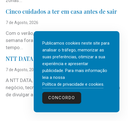
zonas...
Cinco cuidados a ter em casa antes de sair
7 de Agosto, 2026
Com o verão, chegam também as férias, os fins-de-
semana fora e os dias em que a casa fica mais
Publicamos cookies neste site para
tempo...
analisar o tráfego, memorizar as
suas preferências, otimizar a sua
NTT DATA Insurtech Global Outlook 2026
experiência e apresentar
7 de Agosto, 2026
publicidade. Para mais informação
leia a nossa
A NTT DATA, consultora global em serviços de
Política de privacidade e cookies
.
negócio, tecnologia e inteligência artificial (IA), acaba
de divulgar a mais recente...
CONCORDO