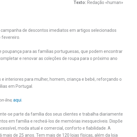
Texto:
Redação «human»
ampanha de descontos imediatos em artigos selecionados
 fevereiro.
e poupança para as famílias portuguesas, que podem encontrar
completar e renovar as coleções de roupa para o próximo ano
s e interiores para mulher, homem, criança e bebé, reforçando o
ias em Portugal.
on-line
,
aqui
.
e-se parte da família dos seus clientes e trabalha diariamente
ntos em família e recheá-los de memórias inesquecíveis. Dispõe
essível, moda atual e comercial, conforto e fiabilidade. A
á mais de 25 anos. Tem mais de 120 lojas físicas, além da loja