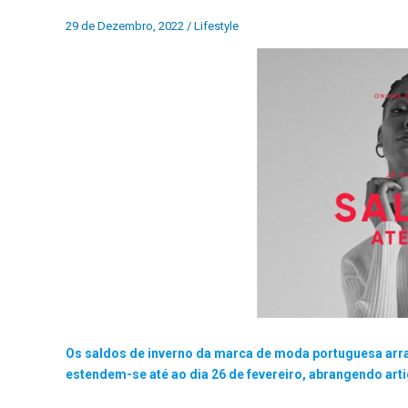
29 de Dezembro, 2022
/
Lifestyle
Os saldos de inverno da marca de moda portuguesa arra
estendem-se até ao dia 26 de fevereiro, abrangendo art