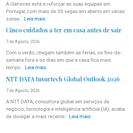
A iServices está a reforçar as suas equipas em
Portugal, com mais de 30 vagas em aberto em várias
:
zonas…
Leia mais
i
Cinco cuidados a ter em casa antes de sair
S
e
7 de Agosto, 2026
r
Com o verão, chegam também as férias, os fins-de-
v
semana fora e os dias em que a casa fica mais
i
:
tempo…
Leia mais
c
C
e
NTT DATA Insurtech Global Outlook 2026
i
s
n
7 de Agosto, 2026
c
c
o
A NTT DATA, consultora global em serviços de
o
m
negócio, tecnologia e inteligência artificial (IA), acaba
c
m
:
de divulgar a mais recente…
Leia mais
u
a
N
i
i
T