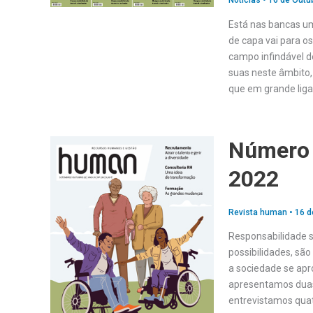
Notícias
•
16 de Outu
Está nas bancas u
de capa vai para o
campo infindável d
suas neste âmbito,
que em grande lig
Número 
2022
Revista human
•
16 d
Responsabilidade s
possibilidades, são
a sociedade se apr
apresentamos duas
entrevistamos quat