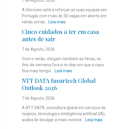
7 de Agosto, 2026
A iServices está a reforçar as suas equipas em
Portugal, com mais de 30 vagas em aberto em
:
várias zonas…
Leia mais
i
Cinco cuidados a ter em casa
S
antes de sair
e
r
7 de Agosto, 2026
v
i
Com o verão, chegam também as férias, os
c
fins-de-semana fora e os dias em que a casa
e
:
fica mais tempo…
Leia mais
s
C
NTT DATA Insurtech Global
c
i
Outlook 2026
o
n
m
c
7 de Agosto, 2026
m
o
a
c
A NTT DATA, consultora global em serviços de
i
u
negócio, tecnologia e inteligência artificial (IA),
s
i
:
acaba de divulgar a mais recente…
Leia mais
d
d
N