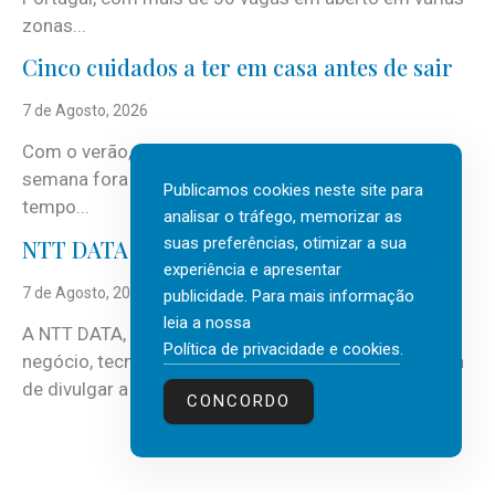
zonas...
Cinco cuidados a ter em casa antes de sair
7 de Agosto, 2026
Com o verão, chegam também as férias, os fins-de-
semana fora e os dias em que a casa fica mais
Publicamos cookies neste site para
tempo...
analisar o tráfego, memorizar as
suas preferências, otimizar a sua
NTT DATA Insurtech Global Outlook 2026
experiência e apresentar
7 de Agosto, 2026
publicidade. Para mais informação
leia a nossa
A NTT DATA, consultora global em serviços de
Política de privacidade e cookies
.
negócio, tecnologia e inteligência artificial (IA), acaba
de divulgar a mais recente...
CONCORDO