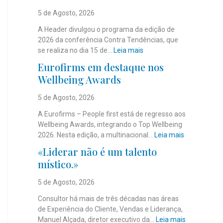
5 de Agosto, 2026
A Header divulgou o programa da edição de
2026 da conferência Contra Tendências, que
:
se realiza no dia 15 de…
Leia mais
J
Eurofirms em destaque nos
á
Wellbeing Awards
é
c
5 de Agosto, 2026
o
n
A Eurofirms – People first está de regresso aos
h
Wellbeing Awards, integrando o Top Wellbeing
e
:
2026. Nesta edição, a multinacional…
Leia mais
c
E
«Liderar não é um talento
i
u
místico.»
d
r
o
o
5 de Agosto, 2026
o
f
p
i
Consultor há mais de três décadas nas áreas
r
r
de Experiência do Cliente, Vendas e Liderança,
o
m
:
Manuel Alçada, diretor executivo da…
Leia mais