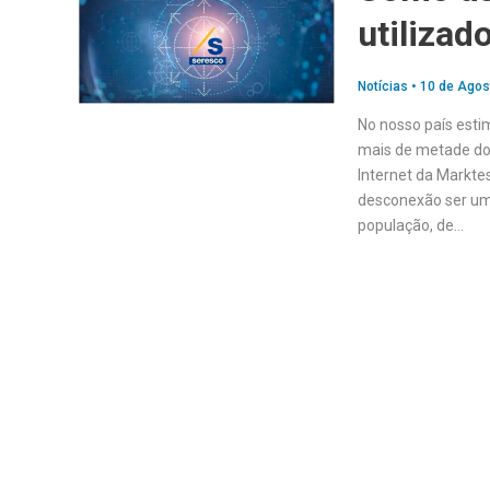
utilizad
Notícias
•
10 de Agos
No nosso país esti
mais de metade do 
Internet da Markte
desconexão ser uma
população, de…