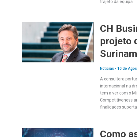
trajeto da equipa…
CH Busi
projeto
Surina
Notícias
•
10 de Agos
A consultora portu
internacional na á
tem a ver com o Mi
Competitiveness an
finalidades suport
Como as