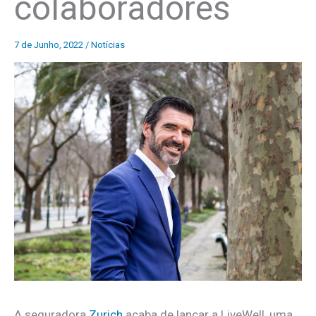
colaboradores
7 de Junho, 2022
/
Notícias
A seguradora
Zurich
acaba de lançar a LiveWell, uma