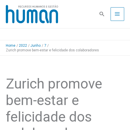
Skip
to
Pesquisa
content
Home
2022
Junho
7
Zurich promove bem-estar e felicidade dos colaboradores
Zurich promove
bem-estar e
felicidade dos