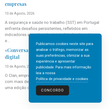
empresas
10 de Agosto, 2026
A segurança e saúde no trabalho (SST) em Portugal
enfrenta desafios persistentes, refletidos em
indicadores elevados de sinistralidade, absentismo
e...
Publicamos cookies neste site para
«Conversas do Clan» sobre transformação
analisar o tráfego, memorizar as
suas preferências, otimizar a sua
digital
experiência e apresentar
10 de Agosto, 2026
publicidade. Para mais informação
leia a nossa
O Clan, empresa portuguesa de recursos humanos
Política de privacidade e cookies
.
com mais de 30 anos de atividade, vai realizar mais
uma edição do...
CONCORDO