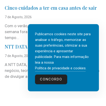
Cinco cuidados a ter em casa antes de sair
7 de Agosto, 2026
Com o verão, chegam também as férias, os fins-de-
semana fora e os dias em que a casa fica mais
Publicamos cookies neste site para
tempo...
analisar o tráfego, memorizar as
suas preferências, otimizar a sua
NTT DATA Insurtech Global Outlook 2026
experiência e apresentar
7 de Agosto, 2026
publicidade. Para mais informação
leia a nossa
A NTT DATA, consultora global em serviços de
Política de privacidade e cookies
.
negócio, tecnologia e inteligência artificial (IA), acaba
de divulgar a mais recente...
CONCORDO