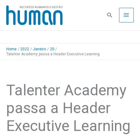
Skip
to
Pesquisa
content
Home
2022
Janeiro
20
Talenter Academy passa a Header Executive Learning
Talenter Academy
passa a Header
Executive Learning