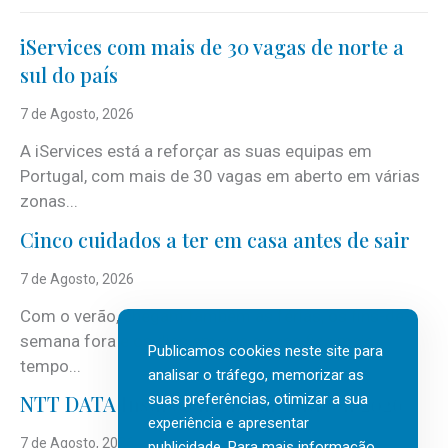
iServices com mais de 30 vagas de norte a
sul do país
7 de Agosto, 2026
A iServices está a reforçar as suas equipas em
Portugal, com mais de 30 vagas em aberto em várias
zonas...
Cinco cuidados a ter em casa antes de sair
7 de Agosto, 2026
Com o verão, chegam também as férias, os fins-de-
semana fora e os dias em que a casa fica mais
Publicamos cookies neste site para
tempo...
analisar o tráfego, memorizar as
suas preferências, otimizar a sua
NTT DATA Insurtech Global Outlook 2026
experiência e apresentar
7 de Agosto, 2026
publicidade. Para mais informação