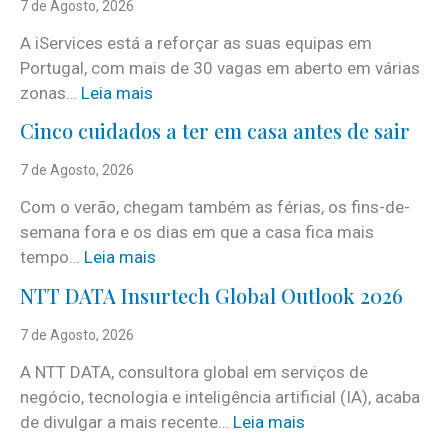
7 de Agosto, 2026
A iServices está a reforçar as suas equipas em
Portugal, com mais de 30 vagas em aberto em várias
:
zonas…
Leia mais
i
Cinco cuidados a ter em casa antes de sair
S
e
7 de Agosto, 2026
r
Com o verão, chegam também as férias, os fins-de-
v
semana fora e os dias em que a casa fica mais
i
:
tempo…
Leia mais
c
C
e
NTT DATA Insurtech Global Outlook 2026
i
s
n
7 de Agosto, 2026
c
c
o
A NTT DATA, consultora global em serviços de
o
m
negócio, tecnologia e inteligência artificial (IA), acaba
c
m
:
de divulgar a mais recente…
Leia mais
u
a
N