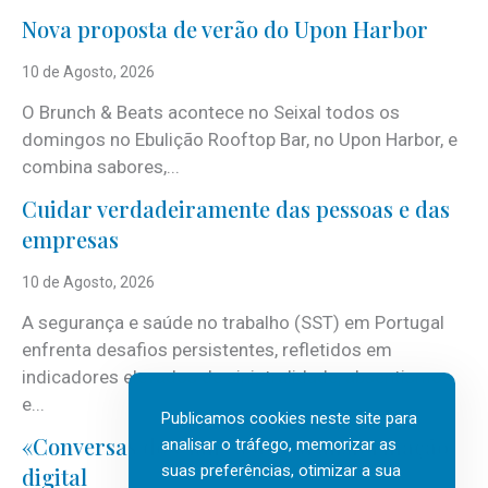
Nova proposta de verão do Upon Harbor
10 de Agosto, 2026
O Brunch & Beats acontece no Seixal todos os
domingos no Ebulição Rooftop Bar, no Upon Harbor, e
combina sabores,...
Cuidar verdadeiramente das pessoas e das
empresas
10 de Agosto, 2026
A segurança e saúde no trabalho (SST) em Portugal
enfrenta desafios persistentes, refletidos em
indicadores elevados de sinistralidade, absentismo
e...
Publicamos cookies neste site para
«Conversas do Clan» sobre transformação
analisar o tráfego, memorizar as
suas preferências, otimizar a sua
digital