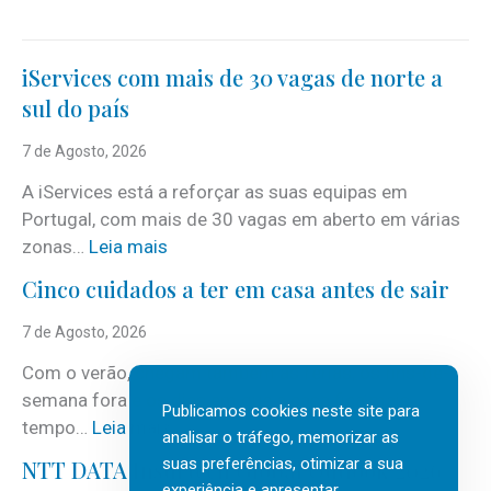
iServices com mais de 30 vagas de norte a
sul do país
7 de Agosto, 2026
A iServices está a reforçar as suas equipas em
Portugal, com mais de 30 vagas em aberto em várias
:
zonas…
Leia mais
i
Cinco cuidados a ter em casa antes de sair
S
e
7 de Agosto, 2026
r
Com o verão, chegam também as férias, os fins-de-
v
semana fora e os dias em que a casa fica mais
i
Publicamos cookies neste site para
:
tempo…
Leia mais
c
analisar o tráfego, memorizar as
C
suas preferências, otimizar a sua
e
NTT DATA Insurtech Global Outlook 2026
i
experiência e apresentar