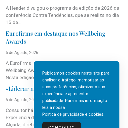
A Header divulgou o programa da edição de 2026 da
conferência Contra Tendências, que se realiza no dia
15 de...
Eurofirms em destaque nos Wellbeing
Awards
5 de Agosto, 2026
A Eurofirms – People first está de regresso aos
Wellbeing Awards, integrando o Top Wellbeing 2026.
Publicamos cookies neste site para
Nesta edição, a multinacional...
analisar o tráfego, memorizar as
suas preferências, otimizar a sua
«Liderar não é um talento místico.»
experiência e apresentar
5 de Agosto, 2026
publicidade. Para mais informação
leia a nossa
Consultor há mais de três décadas nas áreas de
Política de privacidade e cookies
.
Experiência do Cliente, Vendas e Liderança, Manuel
Alçada, diretor executivo da...
CONCORDO