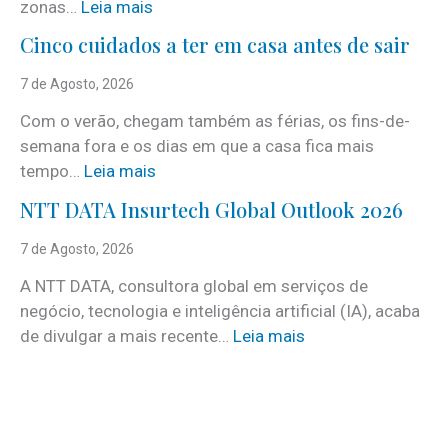
:
zonas…
Leia mais
i
Cinco cuidados a ter em casa antes de sair
S
e
7 de Agosto, 2026
r
Com o verão, chegam também as férias, os fins-de-
v
semana fora e os dias em que a casa fica mais
i
:
tempo…
Leia mais
c
C
e
NTT DATA Insurtech Global Outlook 2026
i
s
n
7 de Agosto, 2026
c
c
o
A NTT DATA, consultora global em serviços de
o
m
negócio, tecnologia e inteligência artificial (IA), acaba
c
m
:
de divulgar a mais recente…
Leia mais
u
a
N
i
i
T
d
s
T
a
d
D
d