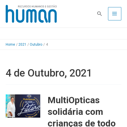
Skip
to
Pesquisa
content
Home
2021
Outubro
4
4 de Outubro, 2021
MultiOpticas
solidária com
crianças de todo