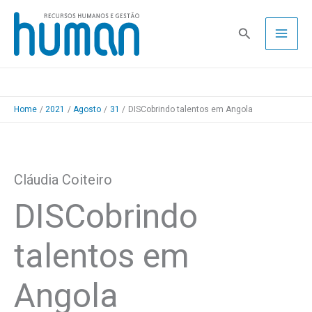
Skip
to
Pesquisa
content
Home
2021
Agosto
31
DISCobrindo talentos em Angola
Cláudia Coiteiro
DISCobrindo
talentos em
Angola