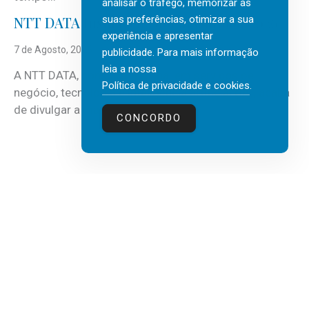
analisar o tráfego, memorizar as
suas preferências, otimizar a sua
NTT DATA Insurtech Global Outlook 2026
experiência e apresentar
7 de Agosto, 2026
publicidade. Para mais informação
leia a nossa
A NTT DATA, consultora global em serviços de
Política de privacidade e cookies
.
negócio, tecnologia e inteligência artificial (IA), acaba
de divulgar a mais recente...
CONCORDO