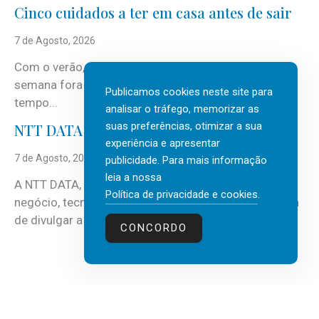
Cinco cuidados a ter em casa antes de sair
7 de Agosto, 2026
Com o verão, chegam também as férias, os fins-de-
semana fora e os dias em que a casa fica mais
Publicamos cookies neste site para
tempo...
analisar o tráfego, memorizar as
suas preferências, otimizar a sua
NTT DATA Insurtech Global Outlook 2026
experiência e apresentar
7 de Agosto, 2026
publicidade. Para mais informação
leia a nossa
A NTT DATA, consultora global em serviços de
Política de privacidade e cookies
.
negócio, tecnologia e inteligência artificial (IA), acaba
de divulgar a mais recente...
CONCORDO