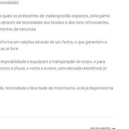
cessidades.
 quais os praticantes de
trekking
estão expostos, esta gama
 através da tecnicidade dos tecidos e dos tons refrescantes,
ementos da natureza.
nsforma em calções através de um fecho, e que garantem a
o ar livre.
spirabilidade e expulsam a transpiração do corpo, e para
omo a chuva, o vento e a neve, com elevada resistência (e
ilo, tecnicidade e liberdade de movimento, está já disponível na
SEGUINTE