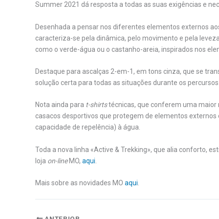
Summer 2021 dá resposta a todas as suas exigências e ne
Desenhada a pensar nos diferentes elementos externos aos
caracteriza-se pela dinâmica, pelo movimento e pela leveza
como o verde-água ou o castanho-areia, inspirados nos el
Destaque para ascalças 2-em-1, em tons cinza, que se tra
solução certa para todas as situações durante os percursos a
Nota ainda para
t-shirts
técnicas, que conferem uma maior re
casacos desportivos que protegem de elementos externos c
capacidade de repelência) à água.
Toda a nova linha «Active & Trekking», que alia conforto, est
loja
on-line
MO,
aqui
.
Mais sobre as novidades MO
aqui
.
ANTERIOR