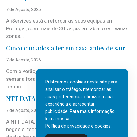
7 de Agosto, 2026
A iServices está a reforçar as suas equipas em
Portugal, com mais de 30 vagas em aberto em várias
zonas...
Cinco cuidados a ter em casa antes de sair
7 de Agosto, 2026
Com o verão, chegam também as férias, os fins-de-
semana fora e os dias em que a casa fica mais
Publicamos cookies neste site para
tempo...
analisar o tráfego, memorizar as
suas preferências, otimizar a sua
NTT DATA Insurtech Global Outlook 2026
experiência e apresentar
7 de Agosto, 2026
publicidade. Para mais informação
leia a nossa
A NTT DATA, consultora global em serviços de
Política de privacidade e cookies
.
negócio, tecnologia e inteligência artificial (IA), acaba
de divulgar a mais recente...