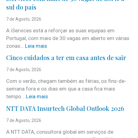
sul do país
7 de Agosto, 2026
A iServices está a reforçar as suas equipas em
Portugal, com mais de 30 vagas em aberto em várias
:
zonas…
Leia mais
i
Cinco cuidados a ter em casa antes de sair
S
e
7 de Agosto, 2026
r
Com o verão, chegam também as férias, os fins-de-
v
semana fora e os dias em que a casa fica mais
i
:
tempo…
Leia mais
c
C
e
NTT DATA Insurtech Global Outlook 2026
i
s
n
7 de Agosto, 2026
c
c
o
A NTT DATA, consultora global em serviços de
o
m