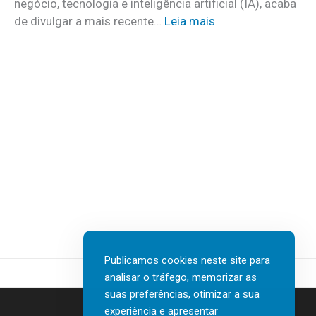
negócio, tecnologia e inteligência artificial (IA), acaba
c
m
:
de divulgar a mais recente…
Leia mais
u
a
N
i
i
T
d
s
T
a
d
D
d
e
A
o
3
T
s
0
A
a
v
I
t
a
n
e
g
s
r
a
u
e
s
r
m
d
t
c
Publicamos cookies neste site para
e
e
a
analisar o tráfego, memorizar as
n
c
s
suas preferências, otimizar a sua
o
h
a
experiência e apresentar