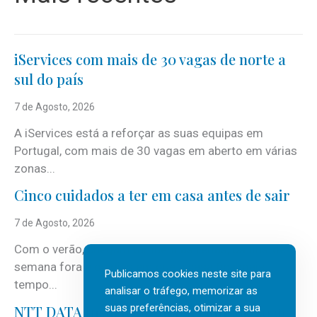
iServices com mais de 30 vagas de norte a
sul do país
7 de Agosto, 2026
A iServices está a reforçar as suas equipas em
Portugal, com mais de 30 vagas em aberto em várias
zonas...
Cinco cuidados a ter em casa antes de sair
7 de Agosto, 2026
Com o verão, chegam também as férias, os fins-de-
semana fora e os dias em que a casa fica mais
Publicamos cookies neste site para
tempo...
analisar o tráfego, memorizar as
suas preferências, otimizar a sua
NTT DATA Insurtech Global Outlook 2026