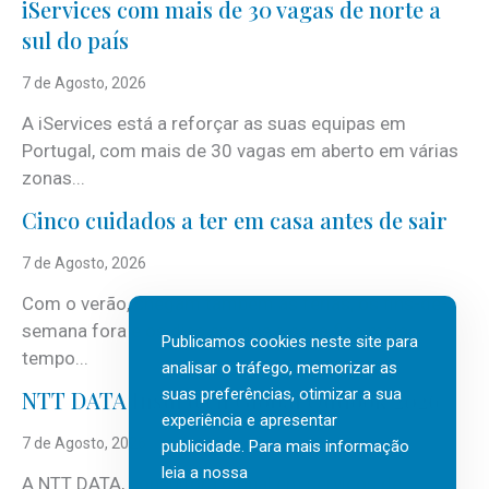
iServices com mais de 30 vagas de norte a
sul do país
7 de Agosto, 2026
A iServices está a reforçar as suas equipas em
Portugal, com mais de 30 vagas em aberto em várias
zonas...
Cinco cuidados a ter em casa antes de sair
7 de Agosto, 2026
Com o verão, chegam também as férias, os fins-de-
semana fora e os dias em que a casa fica mais
Publicamos cookies neste site para
tempo...
analisar o tráfego, memorizar as
suas preferências, otimizar a sua
NTT DATA Insurtech Global Outlook 2026
experiência e apresentar
7 de Agosto, 2026
publicidade. Para mais informação
leia a nossa
A NTT DATA, consultora global em serviços de