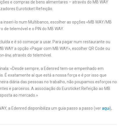
ições e compras de bens alimentares – através do MB WAY
izadores Euroticket Refeição.
sta inseri-lo num Multibanco, escolher as opções «MB WAY/MB
o de telemóvel e o PIN do MB WAY.
ncluída e é só começar a usar. Para pagar num restaurante ou
B WAY a opção «Pagar com MB WAY», escolher QR Code ou
on-line
, através do telemóvel.
assinala: «Desde sempre, a Edenred tem-se empenhado em
tais. É exatamente aí que está a nossa força e é por isso que
eira diária das pessoas no trabalho, não poupamos esforços no
lientes e parceiros. A associação do Euroticket Refeição ao MB
sposta ao mercado.»
WAY, a Edenred disponibiliza um guia passo a passo (ver
aqui
),