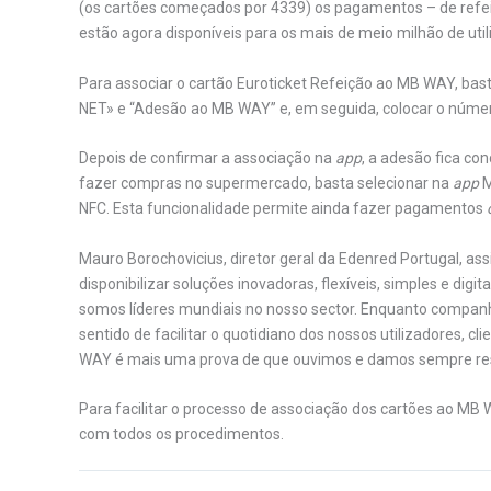
(os cartões começados por 4339) os pagamentos – de refe
estão agora disponíveis para os mais de meio milhão de util
Para associar o cartão Euroticket Refeição ao MB WAY, ba
NET» e “Adesão ao MB WAY” e, em seguida, colocar o númer
Depois de confirmar a associação na
app
, a adesão fica co
fazer compras no supermercado, basta selecionar na
app
M
NFC. Esta funcionalidade permite ainda fazer pagamentos
Mauro Borochovicius, diretor geral da Edenred Portugal, 
disponibilizar soluções inovadoras, flexíveis, simples e digi
somos líderes mundiais no nosso sector. Enquanto companh
sentido de facilitar o quotidiano dos nossos utilizadores, c
WAY é mais uma prova de que ouvimos e damos sempre re
Para facilitar o processo de associação dos cartões ao MB 
com todos os procedimentos.