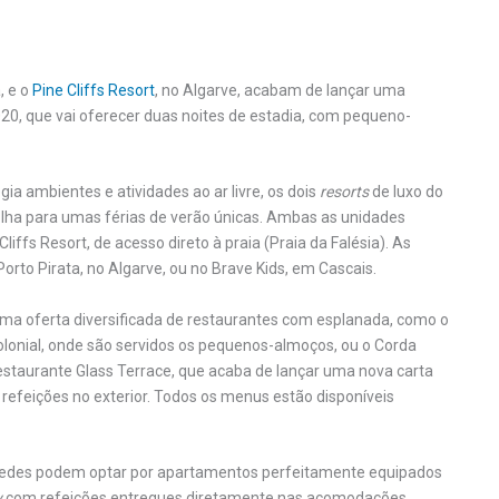
, e o
Pine Cliffs Resort
, no Algarve, acabam de lançar uma
20, que vai oferecer duas noites de estadia, com pequeno-
a ambientes e atividades ao ar livre, os dois
resorts
de luxo do
lha para umas férias de verão únicas. Ambas as unidades
liffs Resort, de acesso direto à praia (Praia da Falésia). As
 Porto Pirata, no Algarve, ou no Brave Kids, em Cascais.
 uma oferta diversificada de restaurantes com esplanada, como o
olonial, onde são servidos os pequenos-almoços, ou o Corda
restaurante Glass Terrace, que acaba de lançar uma nova carta
 refeições no exterior. Todos os menus estão disponíveis
spedes podem optar por apartamentos perfeitamente equipados
y
com refeições entregues diretamente nas acomodações.