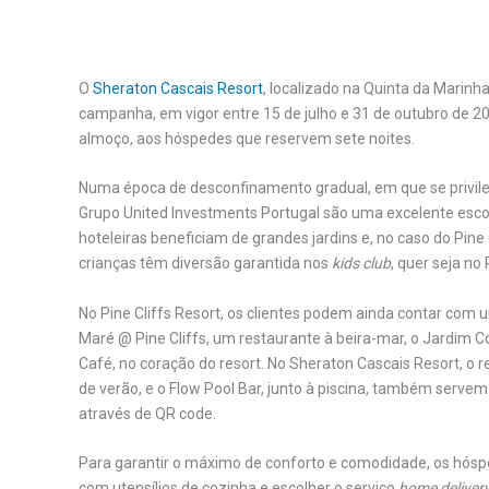
O
Sheraton Cascais Resort
, localizado na Quinta da Marinha
campanha, em vigor entre 15 de julho e 31 de outubro de 20
almoço, aos hóspedes que reservem sete noites.
Numa época de desconfinamento gradual, em que se privilegi
Grupo United Investments Portugal são uma excelente esco
hoteleiras beneficiam de grandes jardins e, no caso do Pine C
crianças têm diversão garantida nos
kids club
, quer seja no
No Pine Cliffs Resort, os clientes podem ainda contar com
Maré @ Pine Cliffs, um restaurante à beira-mar, o Jardim C
Café, no coração do resort. No Sheraton Cascais Resort, o 
de verão, e o Flow Pool Bar, junto à piscina, também servem
através de QR code.
Para garantir o máximo de conforto e comodidade, os hó
com utensílios de cozinha e escolher o serviço
home deliver