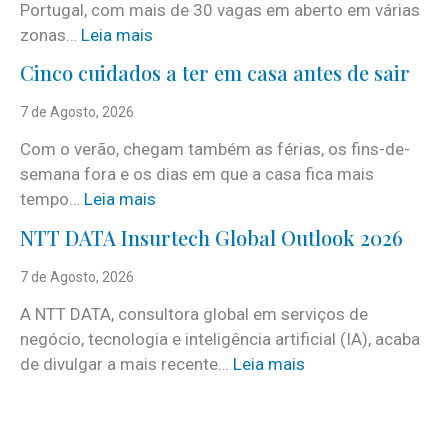
Portugal, com mais de 30 vagas em aberto em várias
:
zonas…
Leia mais
i
Cinco cuidados a ter em casa antes de sair
S
e
7 de Agosto, 2026
r
Com o verão, chegam também as férias, os fins-de-
v
semana fora e os dias em que a casa fica mais
i
:
tempo…
Leia mais
c
C
e
NTT DATA Insurtech Global Outlook 2026
i
s
n
7 de Agosto, 2026
c
c
o
A NTT DATA, consultora global em serviços de
o
m
negócio, tecnologia e inteligência artificial (IA), acaba
c
m
:
de divulgar a mais recente…
Leia mais
u
a
N
i
i
T
d
s
T