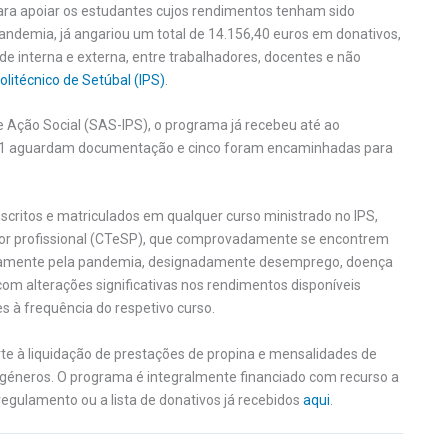
ara apoiar os estudantes cujos rendimentos tenham sido
demia, já angariou um total de 14.156,40 euros em donativos,
 interna e externa, entre trabalhadores, docentes e não
Politécnico de Setúbal (IPS)
.
de Ação Social (SAS-IPS), o programa já recebeu até ao
 11 aguardam documentação e cinco foram encaminhadas para
critos e matriculados em qualquer curso ministrado no IPS,
ior profissional (CTeSP), que comprovadamente se encontrem
etamente pela pandemia, designadamente desemprego, doença
com alterações significativas nos rendimentos disponíveis
s à frequência do respetivo curso.
e à liquidação de prestações de propina e mensalidades de
 géneros. O programa é integralmente financiado com recurso a
regulamento ou a lista de donativos já recebidos
aqui
.