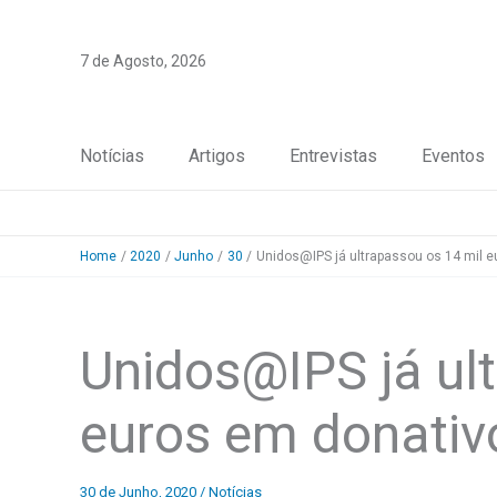
Skip
to
7 de Agosto, 2026
content
Notícias
Artigos
Entrevistas
Eventos
Home
2020
Junho
30
Unidos@IPS já ultrapassou os 14 mil 
Unidos@IPS já ul
euros em donativ
30 de Junho, 2020
/
Notícias