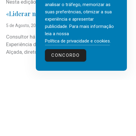
Nesta edição, a multinacional...
analisar o tráfego, memorizar as
suas preferências, otimizar a sua
«Liderar não é um talento místico.»
experiência e apresentar
5 de Agosto, 2026
publicidade. Para mais informação
leia a nossa
Consultor há mais de três décadas nas áreas de
Política de privacidade e cookies
.
Experiência do Cliente, Vendas e Liderança, Manuel
Alçada, diretor executivo da...
CONCORDO