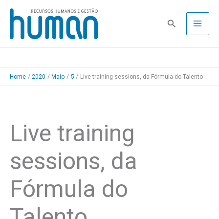
Skip
to
Pesquisa
content
Home
2020
Maio
5
Live training sessions, da Fórmula do Talento
Live training
sessions, da
Fórmula do
Talento