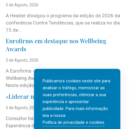
5 de Agosto, 2026
A Header divulgou o programa da edição de 2026 da
conferência Contra Tendências, que se realiza no dia
15 de...
Eurofirms em destaque nos Wellbeing
Awards
5 de Agosto, 2026
A Eurofirms – People first está de regresso aos
Wellbeing Awards, integrando o Top Wellbeing 2026.
Publicamos cookies neste site para
Nesta edição, a multinacional...
analisar o tráfego, memorizar as
suas preferências, otimizar a sua
«Liderar não é um talento místico.»
experiência e apresentar
5 de Agosto, 2026
publicidade. Para mais informação
leia a nossa
Consultor há mais de três décadas nas áreas de
Política de privacidade e cookies
.
Experiência do Cliente, Vendas e Liderança, Manuel