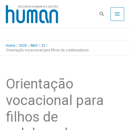
Skip
to
Pesquisa
content
Home
2020
Abril
22
Orientação vocacional para filhos de colaboradores
Orientação
vocacional para
filhos de