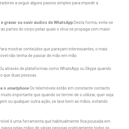
lizadores a seguir alguns passos simples para impedir a
s e gravar ou ouvir áudios de WhatsApp
Desta forma, evita-se
ras partes do corpo pelas quais o vírus se propaga com maior
ara mostrar conteúdos que pareçam interessantes, o mais
móvel não tenha de passar de mão em mão.
Ou através de plataformas como WhatsApp ou Skype quando
do que duas pessoas.
sa o
smartphone
Os telemóveis estão em constante contacto
muito importante que quando se termin de o utilizar, quer seja
em ou qualquer outra ação, se lave bem as mãos, evitando
 móvel é uma ferramenta que habitualmente fica pousada em
ue passa pelas mãos de várias pessoas praticamente todos os