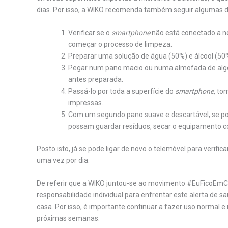
dias. Por isso, a WIKO recomenda também seguir algumas di
Verificar se o
smartphone
não está conectado a ne
começar o processo de limpeza.
Preparar uma solução de água (50%) e álcool (50
Pegar num pano macio ou numa almofada de algo
antes preparada.
Passá-lo por toda a superfície do
smartphone
, to
impressas.
Com um segundo pano suave e descartável, se poss
possam guardar resíduos, secar o equipamento c
Posto isto, já se pode ligar de novo o telemóvel para verifi
uma vez por dia.
De referir que a WIKO juntou-se ao movimento #EuFicoEmCa
responsabilidade individual para enfrentar este alerta de s
casa. Por isso, é importante continuar a fazer uso normal e 
próximas semanas.