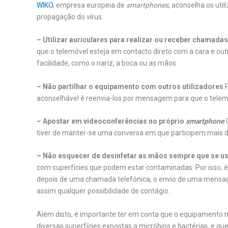
WIKO
, empresa europeia de
smartphones
, aconselha os uti
propagação do vírus.
– Utilizar auriculares para realizar ou receber chamada
que o telemóvel esteja em contacto direto com a cara e out
facilidade, como o nariz, a boca ou as mãos.
– Não partilhar o equipamento com outros utilizadores
P
aconselhável é reenvia-los por mensagem para que o tele
– Apostar em videoconferências no próprio
smartphone
tiver de manter-se uma conversa em que participem mais 
– Não esquecer de desinfetar as mãos sempre que se u
com superfícies que podem estar contaminadas. Por isso, é 
depois de uma chamada telefónica, o envio de uma mensag
assim qualquer possibilidade de contágio.
Além disto, é importante ter em conta que o equipamento
diversas superfícies expostas a micróbios e bactérias, e q