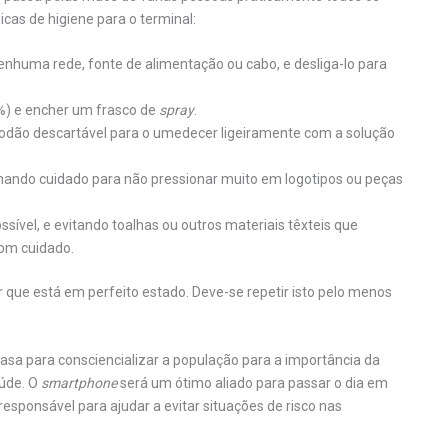
cas de higiene para o terminal:
nhuma rede, fonte de alimentação ou cabo, e desliga-lo para
%) e encher um frasco de
spray
.
dão descartável para o umedecer ligeiramente com a solução
mando cuidado para não pressionar muito em logotipos ou peças
ível, e evitando toalhas ou outros materiais têxteis que
om cuidado.
car que está em perfeito estado. Deve-se repetir isto pelo menos
sa para consciencializar a população para a importância da
aúde. O
smartphone
será um ótimo aliado para passar o dia em
responsável para ajudar a evitar situações de risco nas