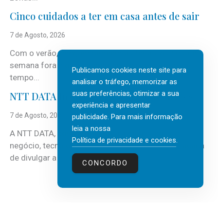
Cinco cuidados a ter em casa antes de sair
7 de Agosto, 2026
Com o verão, chegam também as férias, os fins-de-
semana fora e os dias em que a casa fica mais
Publicamos cookies neste site para
tempo...
analisar o tráfego, memorizar as
suas preferências, otimizar a sua
NTT DATA Insurtech Global Outlook 2026
experiência e apresentar
7 de Agosto, 2026
publicidade. Para mais informação
leia a nossa
A NTT DATA, consultora global em serviços de
Política de privacidade e cookies
.
negócio, tecnologia e inteligência artificial (IA), acaba
de divulgar a mais recente...
CONCORDO