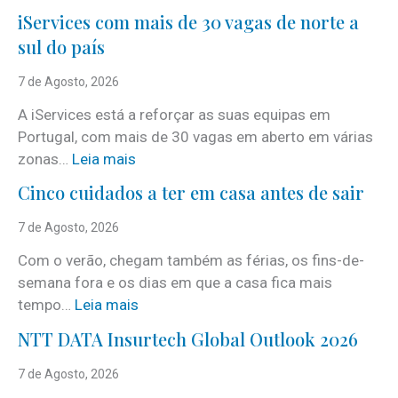
iServices com mais de 30 vagas de norte a
sul do país
7 de Agosto, 2026
A iServices está a reforçar as suas equipas em
Portugal, com mais de 30 vagas em aberto em várias
:
zonas…
Leia mais
i
Cinco cuidados a ter em casa antes de sair
S
e
7 de Agosto, 2026
r
Com o verão, chegam também as férias, os fins-de-
v
semana fora e os dias em que a casa fica mais
i
:
tempo…
Leia mais
c
C
e
NTT DATA Insurtech Global Outlook 2026
i
s
n
7 de Agosto, 2026
c
c