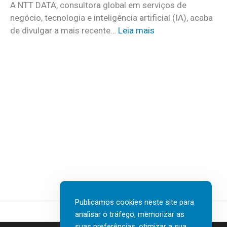
o
A NTT DATA, consultora global em serviços de
o
m
negócio, tecnologia e inteligência artificial (IA), acaba
c
m
:
de divulgar a mais recente…
Leia mais
u
a
N
i
i
T
d
s
T
a
d
D
d
e
A
o
3
T
s
0
A
a
v
I
t
a
n
e
g
s
r
a
u
e
s
r
m
d
t
c
Publicamos cookies neste site para
e
e
a
analisar o tráfego, memorizar as
n
c
s
suas preferências, otimizar a sua